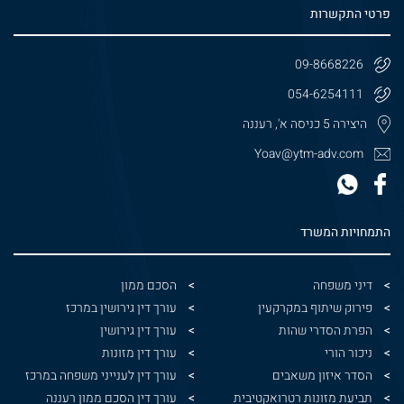
פרטי התקשרות
09-8668226
054-6254111
היצירה 5 כניסה א', רעננה
Yoav@ytm-adv.com
התמחויות המשרד
דיני משפחה
הסכם ממון
פירוק שיתוף במקרקעין
עורך דין גירושין במרכז
הפרת הסדרי שהות
עורך דין גירושין
ניכור הורי
עורך דין מזונות
הסדר איזון משאבים
עורך דין לענייני משפחה במרכז
תביעת מזונות רטרואקטיבית
עורך דין הסכם ממון רעננה