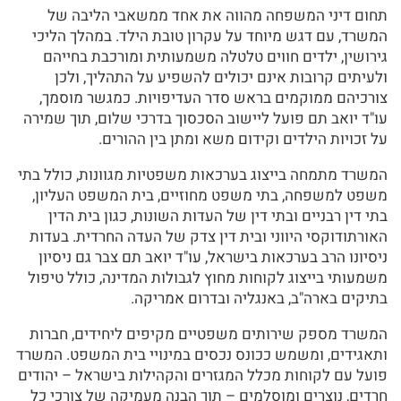
תחום דיני המשפחה מהווה את אחד ממשאבי הליבה של
המשרד, עם דגש מיוחד על עקרון טובת הילד. במהלך הליכי
גירושין, ילדים חווים טלטלה משמעותית ומורכבת בחייהם
ולעיתים קרובות אינם יכולים להשפיע על התהליך, ולכן
צורכיהם ממוקמים בראש סדר העדיפויות. כמגשר מוסמך,
עו"ד יואב תם פועל ליישוב הסכסוך בדרכי שלום, תוך שמירה
על זכויות הילדים וקידום משא ומתן בין ההורים.
המשרד מתמחה בייצוג בערכאות משפטיות מגוונות, כולל בתי
משפט למשפחה, בתי משפט מחוזיים, בית המשפט העליון,
בתי דין רבניים ובתי דין של העדות השונות, כגון בית הדין
האורתודוקסי היווני ובית דין צדק של העדה החרדית. בעדות
ניסיונו הרב בערכאות בישראל, עו"ד יואב תם צבר גם ניסיון
משמעותי בייצוג לקוחות מחוץ לגבולות המדינה, כולל טיפול
בתיקים בארה"ב, באנגליה ובדרום אמריקה.
המשרד מספק שירותים משפטיים מקיפים ליחידים, חברות
ותאגידים, ומשמש ככונס נכסים במינויי בית המשפט. המשרד
פועל עם לקוחות מכלל המגזרים והקהילות בישראל – יהודים
חרדים, נוצרים ומוסלמים – תוך הבנה מעמיקה של צורכי כל