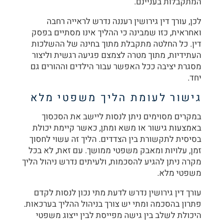
המתקבלות בעניינם.
לכן, עורך דין גירושין רעננה נדרש לראייה רחבה
ואחראית, כזו שמבינה כי ההליך אינו מסתיים בפסק
דין. כל החלטה מתקבלת מתוך בחינה של ההשלכות
העתידיות, מתוך מטרה לצמצם פגיעה רגשית וליצור
מסגרת יציבה ככל האפשר עבור הילדים וההורים גם
יחד.
גישור לעומת הליך משפטי מלא
במקרים מסוימים ניתן לנסות ליישב את הסכסוך
באמצעות גישור או משא ומתן, כאשר קיימת יכולת
בסיסית לתקשורת בין הצדדים. הליך זה עשוי לחסוך
זמן, עלויות ומאבק משפטי ממושך. עם זאת, לא בכל
מקרה ניתן להגיע להסכמות, ולעיתים נדרש ניהול הליך
משפטי מלא.
עורך דין גירושין נדרש לדעת מתי נכון לנסות לקדם
פתרון בהסכמה ומתי יש צורך בניהול ההליך בערכאות.
היכולת לשלב בין גישה מפייסת לבין ייצוג משפטי