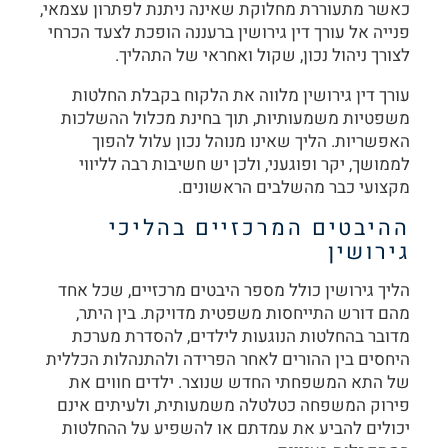
כאשר מתעוררת מחלוקת שאינה ניתנת לפתרון עצמאי,
פנייה אל עורך דין גירושין ברעננה הופכת לצעד הכרחי
לצורך ניהול נכון, שקול ואחראי של התהליך.
עורך דין גירושין מלווה את הלקוח בקבלת החלטות
משפטיות משמעותיות, תוך בחינת מכלול ההשלכות
האפשריות. הליך שאינו מנוהל נכון עלול להפוך
לממושך, יקר ופוגעני, ולכן יש חשיבות רבה לליווי
מקצועי כבר מהשלבים הראשונים.
ההיבטים המרכזיים בהליכי
גירושין
הליך גירושין כולל מספר היבטים מרכזיים, שכל אחד
מהם דורש התייחסות משפטית מדויקת. בין היתר,
מדובר בהחלטות הנוגעות לילדים, להסדרת מערכת
היחסים בין ההורים לאחר הפרידה ולהתנהלות הכללית
של התא המשפחתי החדש שנוצר. ילדים חווים את
פירוק המשפחה כטלטלה משמעותית, ולעיתים אינם
יכולים להביע את עמדתם או להשפיע על ההחלטות