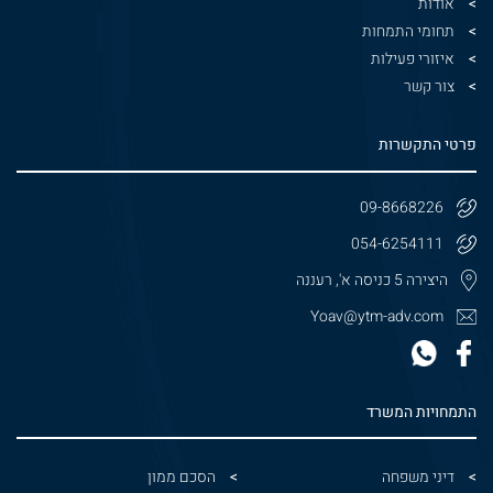
אודות
תחומי התמחות
איזורי פעילות
צור קשר
פרטי התקשרות
09-8668226
054-6254111
היצירה 5 כניסה א', רעננה
Yoav@ytm-adv.com
התמחויות המשרד
דיני משפחה
הסכם ממון