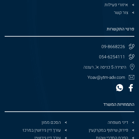
איזורי פעילות
צור קשר
פרטי התקשרות
09-8668226
054-6254111
היצירה 5 כניסה א', רעננה
Yoav@ytm-adv.com
התמחויות המשרד
דיני משפחה
הסכם ממון
פירוק שיתוף במקרקעין
עורך דין גירושין במרכז
הפרת הסדרי שהות
עורך דין גירושין