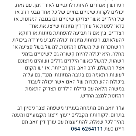
הגירושין אמורים להיות רלוונטיים לאורך זמן. עם זאת,
יכולים לקרות שינויים בחיים של כל אחד מבני הזוג או
של הילדים אשר יצדיקו שינויים גם בגובה המזונות. אז
כדאי לפנות אל
עורך דין מזונות
שייצג את אחד
הצדדים, בין אם זו תביעה להפחתת מזונות או דווקא
להעלאתם. הפחתת מזונות יכולה לנבוע מירידה ביכולת
ההשתכרות של משלם המזונות, למשל בשל פציעה או
מחלה. היא יכולה להיות קשורה גם לשינויים בזמני
השהות, למשל כאשר הילדים גדלים ושוהים מרצונם
אצל המשלם, לרב האב, זמן רב יותר. אז יש מקום
לעשות התאמה גם בגובה המזונות. מנגד, גם עליה
ביכולת ההשתכרות של האם אשר יכולה לעבוד
במשרה מלאה עם גדילת הילדים תצדיק התאמת
המזונות למצב החדש.
עו"ד יואב תם מתמחה בענייני משפחה וצבר ניסיון רב
בתחום. לקוחותיו מקבלים ייעוץ וייצוג מקצועיים ומענה
מהיר לכל שאלה. להתייעצות עם עורך דין יואב תם
חייגו כעת
054-6254111