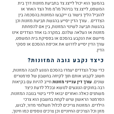
בהמשך הוא יכול לייצג צד בתביעת מזונות דרך בית
המשפט, לייצג צד בניהול מו"מ מול הצד האחר או
להוביל הליך גישור בו ייקבעו המזונות בהסכמה בין
הצדדים. . עורך הדין יסייע בהגשת תביעת מזונות וכן
בהגשת תביעה לשינוי המזונות, בין אם להפחתת
מזונות או העלאה שלהם. במקרה בו אחד הצדדים אינו
מיישם את הנקבע בהסכם או בפסיקת בית המשפט,
עורך הדין יסייע לדרוש את אכיפת ההסכם או פסקי
הדין.
כיצד נקבע גובה המזונות?
כדי שכל הצדדים יעמדו בהסכם הנוגע לגובה המזונות,
חשוב לקבוע אותם תוך לקיחה בחשבון של פרמטרים
שונים.
עורך דין ענייני מזונות
חייב להיות עם בקיאות
רבה בחוקים הנוגעים לנושא ובכלל לדעת כיצד
משתנים כאלה ואחרים יבואו לידי ביטוי בגובה המזונות.
הפרמטר הראשון שיש לקחת בחשבון הוא צרכי
הילדים. המזונות צריכים לכלול תשלומי מדור, לבוש,
מזון וכל הצרכים החיוניים וכן צרכים נוספים כמו חינוך,