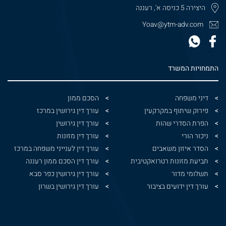
היצירה 5 כניסה א', רעננה
Yoav@ytm-adv.com
התמחויות המשרד
דיני משפחה
הסכם ממון
פירוק שיתוף במקרקעין
עורך דין גירושין במרכז
הפרת הסדרי שהות
עורך דין גירושין
ניכור הורי
עורך דין מזונות
הסדר איזון משאבים
עורך דין לענייני משפחה במרכז
תביעת מזונות רטרואקטיבית
עורך דין הסכם ממון רעננה
תשלומי מדור
עורך דין גירושין כפר סבא
עורך דין ידועים בציבור
עורך דין גירושין בשרון